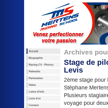
Archives pour
Accueil
Biographie
Stage de pil
Racing CV - Photos
Levis
Palmarès
Partenaires
2ème stage pour 
Video
Stéphane Mertens
Lettre d’info
Plusieurs stagiair
Livre d’or
voyage pour deux
Contact