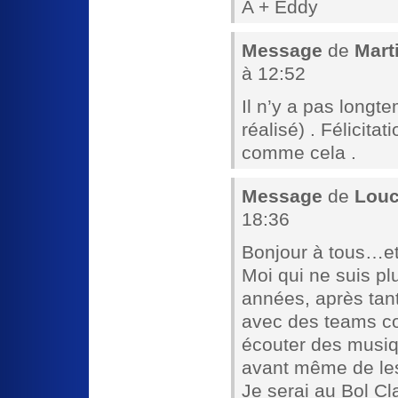
A + Eddy
Message
de
Mart
à 12:52
Il n’y a pas longte
réalisé) . Félicita
comme cela .
Message
de
Louc
18:36
Bonjour à tous…et
Moi qui ne suis p
années, après tan
avec des teams co
écouter des musi
avant même de les
Je serai au Bol Cl