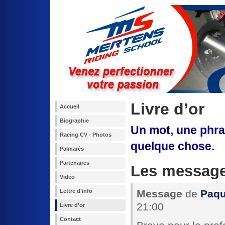
Livre d’or
Accueil
Biographie
Un mot, une phras
Racing CV - Photos
quelque chose.
Palmarès
Partenaires
Les messag
Video
Lettre d’info
Message
de
Paqu
21:00
Livre d’or
Contact