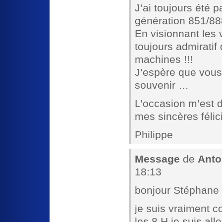
J’ai toujours été 
génération 851/88
En visionnant les
toujours admiratif
machines !!!
J’espère que vous
souvenir …
L’occasion m’est 
mes sincères félic
Philippe
Message
de
Anto
18:13
bonjour Stéphane
je suis vraiment c
les 8 H je suis all