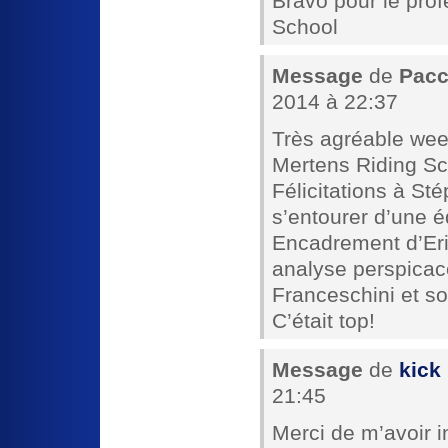
Bravo pour le pro
School
Message
de
Pacc
2014 à 22:37
Très agréable we
Mertens Riding Sc
Félicitations à St
s’entourer d’une 
Encadrement d’Eric
analyse perspicac
Franceschini et son
C’était top!
Message
de
kick
21:45
Merci de m’avoir in