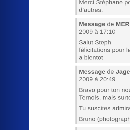
Merci Stéphane pou
d’autres.
Message
de
MERC
2009 à 17:10
Salut Steph,
félicitations pour l
a bientot
Message
de
Jage
2009 à 20:49
Bravo pour ton no
Ternois, mais surto
Tu suscites admira
Bruno (photograp