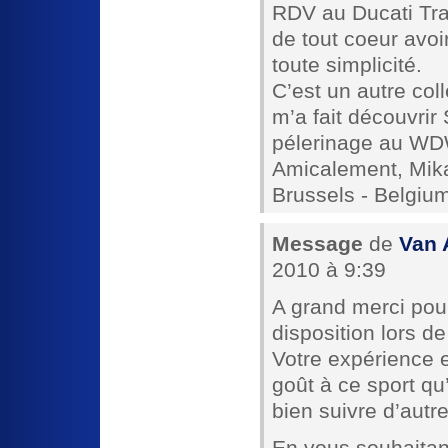
RDV au Ducati Tra
de tout coeur avoi
toute simplicité.
C’est un autre col
m’a fait découvri
pélerinage au W
Amicalement, Mik
Brussels - Belgiu
Message
de
Van 
2010 à 9:39
A grand merci pou
disposition lors d
Votre expérience e
goût à ce sport qu
bien suivre d’autr
En vous souhaita