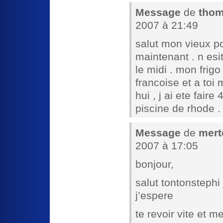
Message
de
tho
2007 à 21:49
salut mon vieux p
maintenant . n esi
le midi . mon frigo
francoise et a toi 
hui , j ai ete fair
piscine de rhode . 
Message
de
mert
2007 à 17:05
bonjour,
salut tontonstephi
j’espere
te revoir vite et m