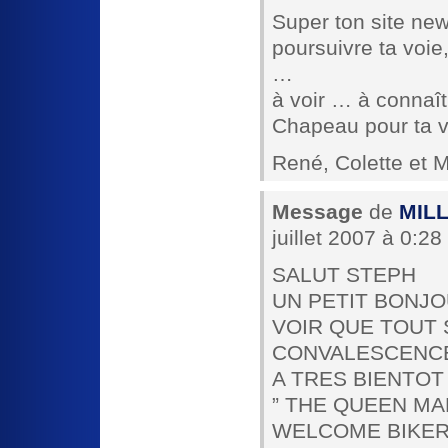
Super ton site new
poursuivre ta voie,
…
à voir … à connaî
Chapeau pour ta v
René, Colette et M
Message
de
MIL
juillet 2007 à 0:28
SALUT STEPH
UN PETIT BONJ
VOIR QUE TOUT 
CONVALESCENC
A TRES BIENTOT
” THE QUEEN MA
WELCOME BIKE