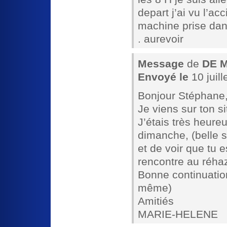
depart j’ai vu l’ac
machine prise dans 
. aurevoir
Message
de
DE 
Envoyé le
10 juil
Bonjour Stéphane
Je viens sur ton 
J’étais très heure
dimanche, (belle s
et de voir que tu 
rencontre au réha
Bonne continuatio
même)
Amitiés
MARIE-HELENE