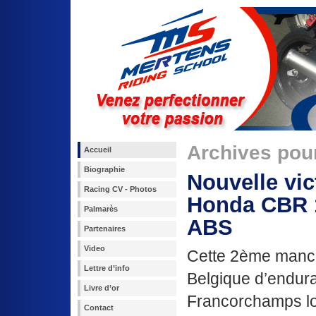
Archives pour
Accueil
Biographie
Nouvelle vic
Racing CV - Photos
Honda CBR 
Palmarès
ABS
Partenaires
Video
Cette 2ème manc
Lettre d’info
Belgique d’endur
Livre d’or
Francorchamps lo
Contact