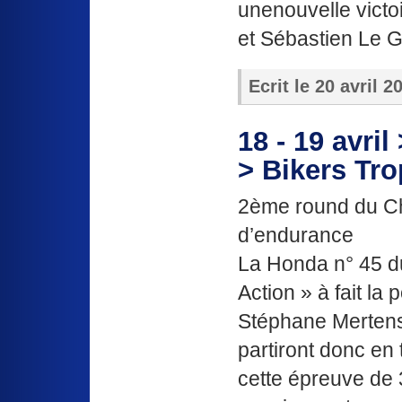
unenouvelle vict
et Sébastien Le G
Ecrit le
20 avril 2
18 - 19 avri
> Bikers Tr
2ème round du C
d’endurance
La Honda n° 45 d
Action » à fait la
Stéphane Mertens
partiront donc en
cette épreuve de 