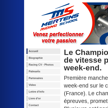
Le Champio
Accueil
de vitesse 
Biographie
Racing CV - Photos
week-end.
Palmarès
Première manche 
Partenaires
week-end sur le c
Video
Lettre d’info
(France). Le cha
Livre d’or
épreuves, promet 
Contact