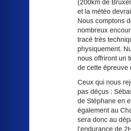
(200km de Bruxelle
et la météo devrait
Nous comptons do
nombreux encourag
tracé très techniq
physiquement. Nul
nous offriront un 
de cette épreuve 
Ceux qui nous rej
pas déçus : Sébas
de Stéphane en e
également au Cha
sera donc au dép
l’endurance de 2